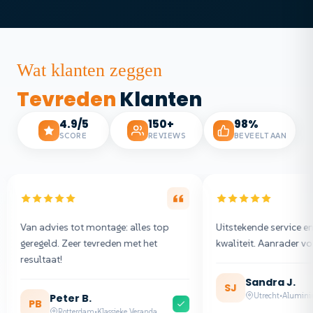
Wat klanten zeggen
Tevreden
Klanten
4.9/5
150+
98%
SCORE
REVIEWS
BEVEELT AAN
n advies tot montage: alles top
Uitstekende service en prach
regeld. Zeer tevreden met het
kwaliteit. Aanrader voor iede
sultaat!
Sandra J.
SJ
Utrecht
•
Aluminium Vera
Peter B.
PB
Rotterdam
•
Klassieke Veranda